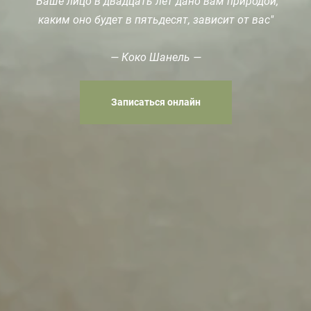
"
Ваше лицо в двадцать лет дано вам природой;
каким оно будет в пятьдесят, зависит от вас
"
— Коко Шанель —
Записаться онлайн