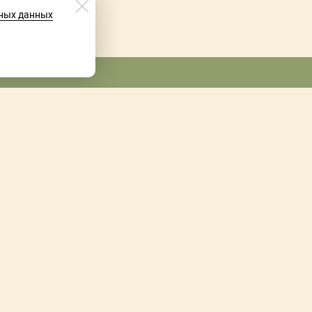
ных данных
пр. Коммунистический, 11
T/
+7 (913) 827 59 56
сот 57 59 56
т/ 8(3823) 52 21 42
пн-пят 9:00 - 21:00
суб-вск 10:00 - 20:00