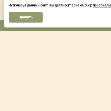
Используя данный сайт, вы даете согласие на сбор
персональ
Принять
МЫ НА СВЯЗИ
ул. Солнечная, 1а, Северск
T/ +7 (913) 853 00 05
сот 33 00 05
пн-пят 9:00 - 20:00
суб-вск 10:00 - 18:00
instagram