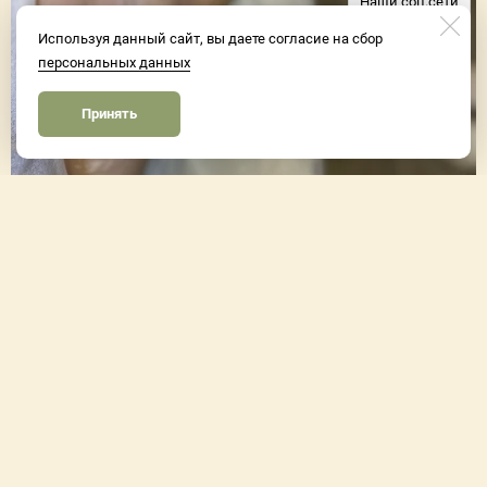
Наши соц.сети
Используя данный сайт, вы даете согласие на сбор
персональных данных
Принять
Запись и контакты
Элос эпиляция
выполняется на АППАРАТЕ 3S (пр-во Израиль)
Эффективный способ эпиляции безопасен и подходит для
любого типа кожи и цвета волоса. Эффект фотоэпиляции
достигается за счет воздействия на волосяную фолликулу
совмещенных потоков биполярной радиочастоты с оптической
энергией (IPL + RF). Благодаря фотоэпиляции можно добиться
полного прекращения роста волос или существенного снижения
их роста. Технология IPL+RF обеспечивает надежную защиту
кожи за счет контроля интенсивности воздействия и
охлаждения поверхности, что сводит к минимуму раздражение
кожи и позволяет избежать перегревания.