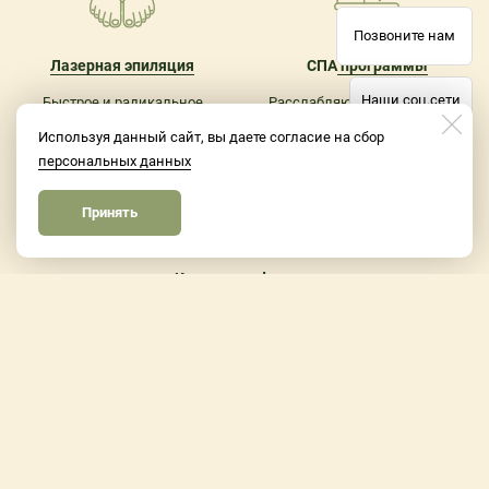
Позвоните нам
Лазерная эпиляция
СПА
программы
Наши соц.сети
Быстрое и радикальное
Расслабляющие программы.
удаление волос.
Отличный вариант подарка!
Используя данный сайт, вы даете согласие на сбор
Бесплатная первая процедура.
персональных данных
Принять
Запись и контакты
Коррекция фигуры
Коррекция фигуры на новейших
аппаратах